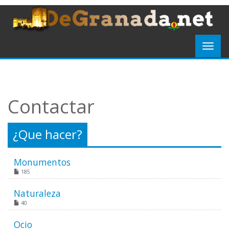
Contactar
¿Que hacer?
Monumentos
185
Naturaleza
40
Ocio