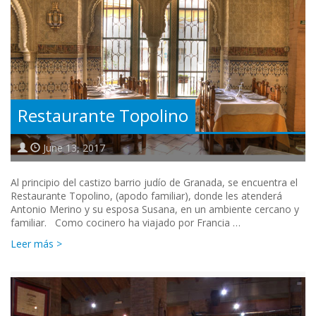
Restaurante Topolino
June 13, 2017
Al principio del castizo barrio judío de Granada, se encuentra el
Restaurante Topolino, (apodo familiar), donde les atenderá
Antonio Merino y su esposa Susana, en un ambiente cercano y
familiar. Como cocinero ha viajado por Francia …
Leer más >