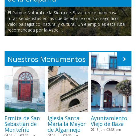
El Parque Natural de la Sierra de Baza ofrece numerosas
rutas senderistas en las que deleitarse con su magnífico
valor paisajístico, natural y cultural. Un ejemplo es esta ruta
recomendada por la Asoc …
Municipios que visitar
Nuestros Monumentos
Ermita de San
Iglesia Santa
Ayuntamiento
Sebastián de
María la Mayor
Viejo de Baza
Montefrío
de Algarinejo
13 Jun, 03:35 pm
13 Jun, 03:35 pm
13 Jun, 03:35 pm