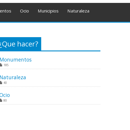
entos
Ocio
Municipios
Naturaleza
¿Que hacer?
Monumentos
185
Naturaleza
40
Ocio
80