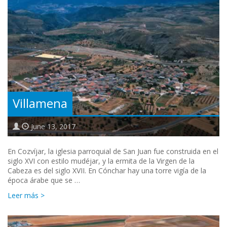
Villamena
June 13, 2017
En Cozvíjar, la iglesia parroquial de San Juan fue construida en el
siglo XVI con estilo mudéjar, y la ermita de la Virgen de la
Cabeza es del siglo XVII. En Cónchar hay una torre vigía de la
época árabe que se …
Leer más >