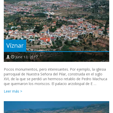
Víznar
June 13, 2017
Pocos monumentos, pero interesantes. Por ejemplo, la iglesia
parroquial de Nuestra Señora del Pilar, construida en el siglo
XVI, de la que se perdió un hermoso retablo de Pedro Machuca
que quemaron los moriscos. El palacio arzobispal de E …
Leer más >