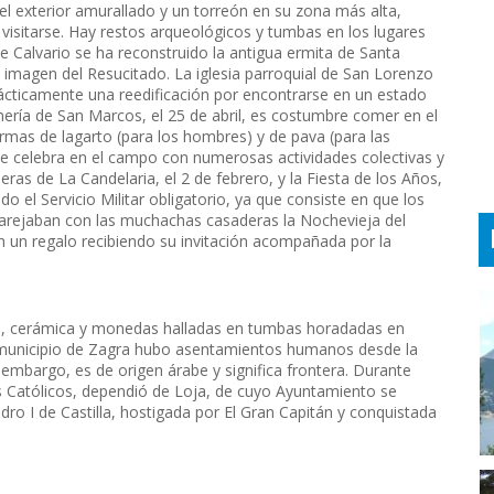
 el exterior amurallado y un torreón en su zona más alta,
visitarse. Hay restos arqueológicos y tumbas en los lugares
e Calvario se ha reconstruido la antigua ermita de Santa
 imagen del Resucitado. La iglesia parroquial de San Lorenzo
prácticamente una reedificación por encontrarse en un estado
ería de San Marcos, el 25 de abril, es costumbre comer en el
ormas de lagarto (para los hombres) y de pava (para las
 se celebra en el campo con numerosas actividades colectivas y
as de La Candelaria, el 2 de febrero, y la Fiesta de los Años,
o el Servicio Militar obligatorio, ya que consiste en que los
arejaban con las muchachas casaderas la Nochevieja del
con un regalo recibiendo su invitación acompañada por la
cas, cerámica y monedas halladas en tumbas horadadas en
 municipio de Zagra hubo asentamientos humanos desde la
embargo, es de origen árabe y significa frontera. Durante
es Católicos, dependió de Loja, de cuyo Ayuntamiento se
ro I de Castilla, hostigada por El Gran Capitán y conquistada