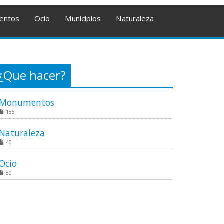
entos
Ocio
Municipios
Naturaleza
¿Que hacer?
Monumentos
185
Naturaleza
40
Ocio
80