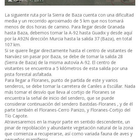
La siguiente ruta por la Sierra de Baza cuenta con una dificultad
media y un recorrido aproximado de 5 km que nos tomará
menos de dos horas de camino. Para llegar desde Granada
hasta Baza, debemos tomar la A-92 hasta Guadix y desde aquí
por la A92N dirección Murcia hasta la salida 37 (Baza), en total
107 km.
Si se quiere llegar directamente hasta el centro de visitantes de
Narváez sin pasar por Baza, se debe de tomar la salida 28
(Sierra de Baza) de la misma autovía A-92. El centro de
visitantes se encuentra a 5 kilómetros de esta salida por una
pista forestal asfaltada.
Para llegar a Floranes, punto de partida de este y varios
senderos, se debe tomar la carretera de Caniles a Escúllar. Nada
más tomar el desvío que lleva al cortijo de Floranes se
encuentra la señal de inicio del sendero, que se puede
considerar continuación del sendero Bastidas-Floranes , y de él
parte también el Floranes-Cerro Panizo, y Floranes-Cortijo del
Tío Capote.
Atravesaremos en la mayor parte en sentido descendente, un
pinar de repoblación y abundante vegetación natural de la zona
que comienza a recuperarse, así como variada fauna de aves y
pequeños mamíferos.