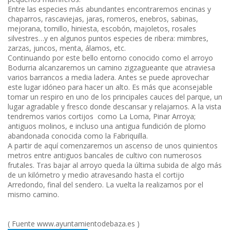
Entre las especies más abundantes encontraremos encinas y
chaparros, rascaviejas, jaras, romeros, enebros, sabinas,
mejorana, tomillo, hiniesta, escobón, majoletos, rosales
silvestres…y en algunos puntos especies de ribera: mimbres,
zarzas, juncos, menta, álamos, etc.
Continuando por este bello entorno conocido como el arroyo
Bodurria alcanzaremos un camino zigzagueante que atraviesa
varios barrancos a media ladera. Antes se puede aprovechar
este lugar idóneo para hacer un alto. Es más que aconsejable
tomar un respiro en uno de los principales cauces del parque, un
lugar agradable y fresco donde descansar y relajarnos. A la vista
tendremos varios cortijos como La Loma, Pinar Arroya;
antiguos molinos, e incluso una antigua fundición de plomo
abandonada conocida como la Fabriquilla.
A partir de aquí comenzaremos un ascenso de unos quinientos
metros entre antiguos bancales de cultivo con numerosos
frutales. Tras bajar al arroyo queda la última subida de algo más
de un kilómetro y medio atravesando hasta el cortijo
Arredondo, final del sendero. La vuelta la realizamos por el
mismo camino.
( Fuente www.ayuntamientodebaza.es )