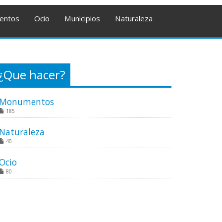
entos
Ocio
Municipios
Naturaleza
¿Que hacer?
Monumentos
185
Naturaleza
40
Ocio
80