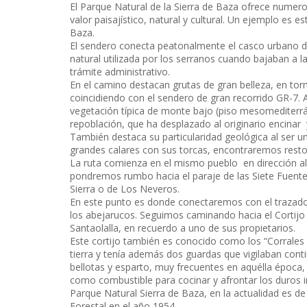
El Parque Natural de la Sierra de Baza ofrece numero
valor paisajístico, natural y cultural. Un ejemplo es
Baza.
El sendero conecta peatonalmente el casco urbano de 
natural utilizada por los serranos cuando bajaban a l
trámite administrativo.
En el camino destacan grutas de gran belleza, en torn
coincidiendo con el sendero de gran recorrido GR-7
vegetación típica de monte bajo (piso mesomediterrá
repoblación, que ha desplazado al originario encinar 
También destaca su particularidad geológica al ser un
grandes calares con sus torcas, encontraremos restos
La ruta comienza en el mismo pueblo en dirección a
pondremos rumbo hacia el paraje de las Siete Fuente
Sierra o de Los Neveros.
En este punto es donde conectaremos con el trazado
los abejarucos. Seguimos caminando hacia el Cortijo
Santaolalla, en recuerdo a uno de sus propietarios.
Este cortijo también es conocido como los “Corrales de
tierra y tenía además dos guardas que vigilaban cont
bellotas y esparto, muy frecuentes en aquélla época, 
como combustible para cocinar y afrontar los duros i
Parque Natural Sierra de Baza, en la actualidad es de
Forestal en el año 1954.