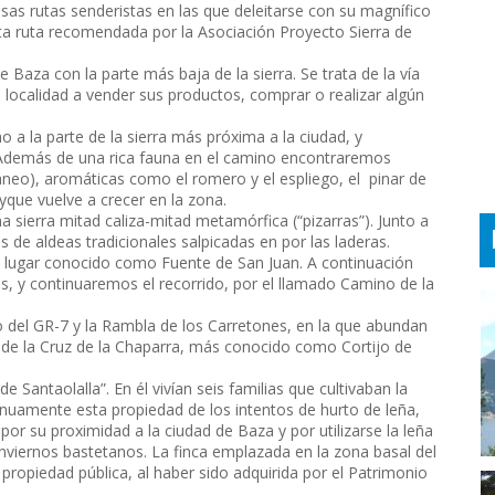
sas rutas senderistas en las que deleitarse con su magnífico
 esta ruta recomendada por la Asociación Proyecto Sierra de
Baza con la parte más baja de la sierra. Se trata de la vía
a localidad a vender sus productos, comprar o realizar algún
o a la parte de la sierra más próxima a la ciudad, y
. Además de una rica fauna en el camino encontraremos
neo), aromáticas como el romero y el espliego, el pinar de
yque vuelve a crecer en la zona.
a sierra mitad caliza-mitad metamórfica (“pizarras”). Junto a
 de aldeas tradicionales salpicadas en por las laderas.
l lugar conocido como Fuente de San Juan. A continuación
s, y continuaremos el recorrido, por el llamado Camino de la
 del GR-7 y la Rambla de los Carretones, en la que abundan
 de la Cruz de la Chaparra, más conocido como Cortijo de
 Santaolalla”. En él vivían seis familias que cultivaban la
inuamente esta propiedad de los intentos de hurto de leña,
por su proximidad a la ciudad de Baza y por utilizarse la leña
nviernos bastetanos. La finca emplazada en la zona basal del
 propiedad pública, al haber sido adquirida por el Patrimonio