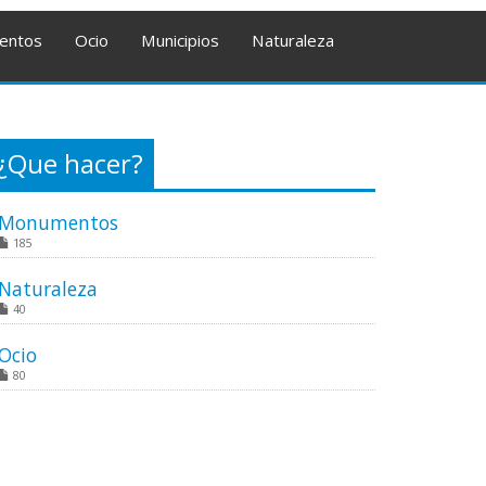
entos
Ocio
Municipios
Naturaleza
¿Que hacer?
Monumentos
185
Naturaleza
40
Ocio
80