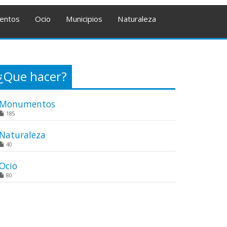
entos
Ocio
Municipios
Naturaleza
¿Que hacer?
Monumentos
185
Naturaleza
40
Ocio
80