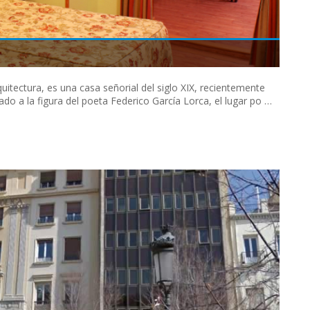
quitectura, es una casa señorial del siglo XIX, recientemente
ado a la figura del poeta Federico García Lorca, el lugar po …