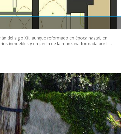
n del siglo XII, aunque reformado en época nazarí, en
arios inmuebles y un jardín de la manzana formada por l …