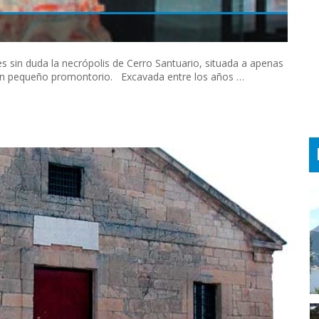
 sin duda la necrópolis de Cerro Santuario, situada a apenas
 un pequeño promontorio. Excavada entre los años …