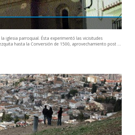
la iglesia parroquial. Ésta experimentó las vicisitudes
mezquita hasta la Conversión de 1500, aprovechamiento post …