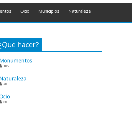
entos
Ocio
Municipios
Naturaleza
¿Que hacer?
Monumentos
185
Naturaleza
40
Ocio
80