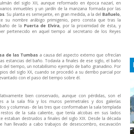
lmán del siglo XII, aunque reformado en época nazarí, en
 varios inmuebles y un jardín de la manzana formada por las
jos
. Su planta es semejante, en gran medida, a la del
Bañuelo
,
e su nombre arábigo primigenio, pero consta que tras la
 baño de la
Puerta de Elvira
, por la proximidad de ésta, y
r pertenecido en aquel tiempo al secretario de los Reyes
sa de las Tumbas
a causa del aspecto externo que ofrecían
s estancias del baño. Todavía a finales de ese siglo, el baño
so del tiempo, un notabilísimo ejemplo de baño granadino. Por
pios del siglo XX, cuando se procedió a su derribo parcial por
levantado con el paso del tiempo sobre él.
relativamente bien conservado, aunque con pérdidas, son el
tes a la sala fría y los muros perimetrales y dos galerías
os y columnas- de las tres que conformaban la sala templada
 restos de la sala caliente, que tenía alcobas en sus lados
 estaban destruidos a finales del siglo XIX. Desde la década
 se han llevado a cabo trabajos de desescombro, excavación