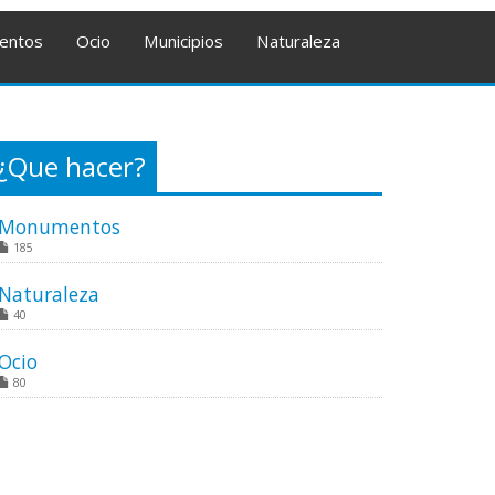
entos
Ocio
Municipios
Naturaleza
¿Que hacer?
Monumentos
185
Naturaleza
40
Ocio
80