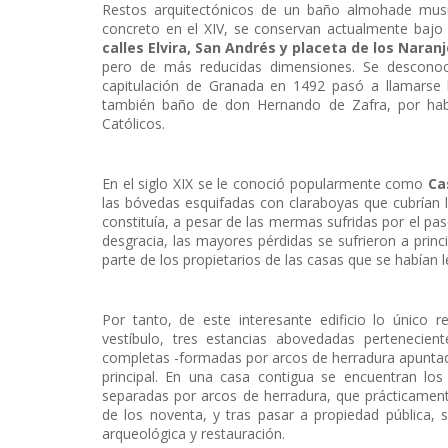
Restos arquitectónicos de un baño almohade musu
concreto en el XIV, se conservan actualmente bajo
calles Elvira, San Andrés y placeta de los Naran
pero de más reducidas dimensiones. Se desconoc
capitulación de Granada en 1492 pasó a llamarse
también baño de don Hernando de Zafra, por habe
Católicos.
En el siglo XIX se le conoció popularmente como
Ca
las bóvedas esquifadas con claraboyas que cubrían la
constituía, a pesar de las mermas sufridas por el pa
desgracia, las mayores pérdidas se sufrieron a princi
parte de los propietarios de las casas que se habían 
Por tanto, de este interesante edificio lo único 
vestíbulo, tres estancias abovedadas pertenecien
completas -formadas por arcos de herradura apuntad
principal. En una casa contigua se encuentran los
separadas por arcos de herradura, que prácticamente
de los noventa, y tras pasar a propiedad pública,
arqueológica y restauración.