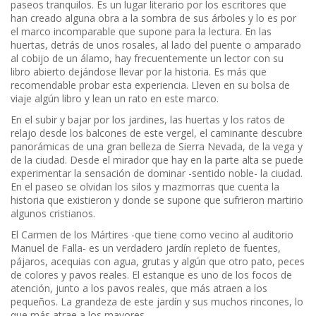
paseos tranquilos. Es un lugar literario por los escritores que
han creado alguna obra a la sombra de sus árboles y lo es por
el marco incomparable que supone para la lectura. En las
huertas, detrás de unos rosales, al lado del puente o amparado
al cobijo de un álamo, hay frecuentemente un lector con su
libro abierto dejándose llevar por la historia. Es más que
recomendable probar esta experiencia. Lleven en su bolsa de
viaje algún libro y lean un rato en este marco.
En el subir y bajar por los jardines, las huertas y los ratos de
relajo desde los balcones de este vergel, el caminante descubre
panorámicas de una gran belleza de Sierra Nevada, de la vega y
de la ciudad. Desde el mirador que hay en la parte alta se puede
experimentar la sensación de dominar -sentido noble- la ciudad.
En el paseo se olvidan los silos y mazmorras que cuenta la
historia que existieron y donde se supone que sufrieron martirio
algunos cristianos.
El Carmen de los Mártires -que tiene como vecino al auditorio
Manuel de Falla- es un verdadero jardín repleto de fuentes,
pájaros, acequias con agua, grutas y algún que otro pato, peces
de colores y pavos reales. El estanque es uno de los focos de
atención, junto a los pavos reales, que más atraen a los
pequeños. La grandeza de este jardín y sus muchos rincones, lo
que más atrae a los mayores.