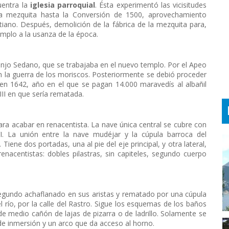
uentra la
iglesia parroquial
. Ésta experimentó las vicisitudes
la mezquita hasta la Conversión de 1500, aprovechamiento
ristiano. Después, demolición de la fábrica de la mezquita para,
emplo a la usanza de la época.
njo Sedano, que se trabajaba en el nuevo templo. Por el Apeo
 la guerra de los moriscos. Posteriormente se debió proceder
 en 1642, año en el que se pagan 14.000 maravedís al albañil
VIII en que sería rematada.
ara acabar en renacentista. La nave única central se cubre con
VI. La unión entre la nave mudéjar y la cúpula barroca del
Tiene dos portadas, una al pie del eje principal, y otra lateral,
renacentistas: dobles pilastras, sin capiteles, segundo cuerpo
segundo achaflanado en sus aristas y rematado por una cúpula
el río, por la calle del Rastro. Sigue los esquemas de los baños
de medio cañón de lajas de pizarra o de ladrillo. Solamente se
s de inmersión y un arco que da acceso al horno.