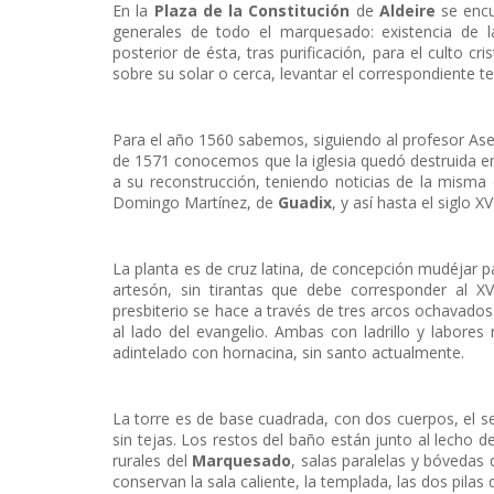
En la
Plaza de la Constitución
de
Aldeire
se enc
generales de todo el marquesado: existencia de 
posterior de ésta, tras purificación, para el culto c
sobre su solar o cerca, levantar el correspondiente t
Para el año 1560 sabemos, siguiendo al profesor Ase
de 1571 conocemos que la iglesia quedó destruida en
a su reconstrucción, teniendo noticias de la misma
Domingo Martínez, de
Guadix
, y así hasta el siglo X
La planta es de cruz latina, de concepción mudéjar p
artesón, sin tirantas que debe corresponder al X
presbiterio se hace a través de tres arcos ochavados. 
al lado del evangelio. Ambas con ladrillo y labores 
adintelado con hornacina, sin santo actualmente.
La torre es de base cuadrada, con dos cuerpos, el 
sin tejas. Los restos del baño están junto al lecho d
rurales del
Marquesado
, salas paralelas y bóvedas 
conservan la sala caliente, la templada, las dos pila