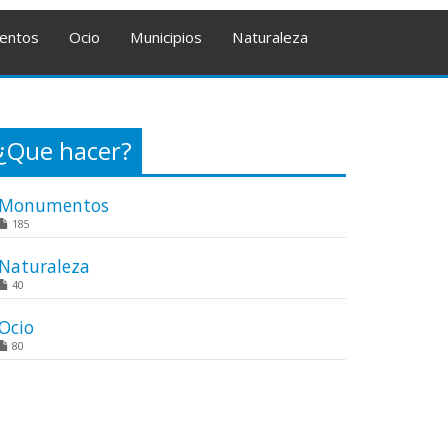
entos
Ocio
Municipios
Naturaleza
¿Que hacer?
Monumentos
185
Naturaleza
40
Ocio
80