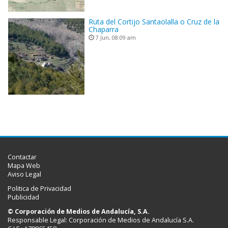
Ruta del Cortijo Santaolalla o Cruz de la
Chaparra
7 Jun, 08:09 am
Contactar
Mapa Web
Aviso Legal
Politica de Privacidad
Publicidad
© Corporación de Medios de Andalucía, S.A.
Responsable Legal: Corporación de Medios de Andalucía S.A.