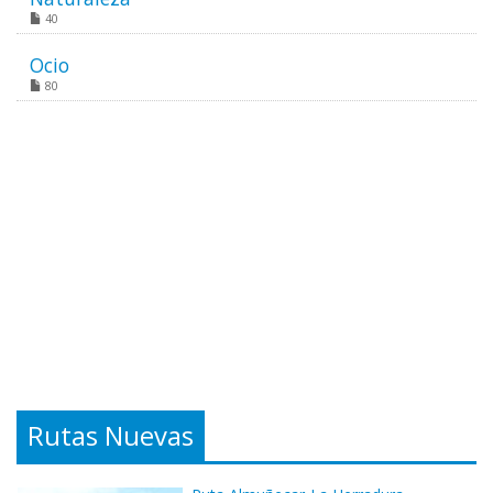
40
Ocio
80
Rutas Nuevas