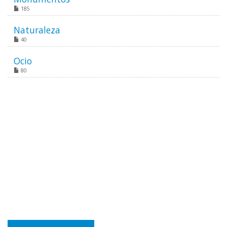
185
Naturaleza
40
Ocio
80