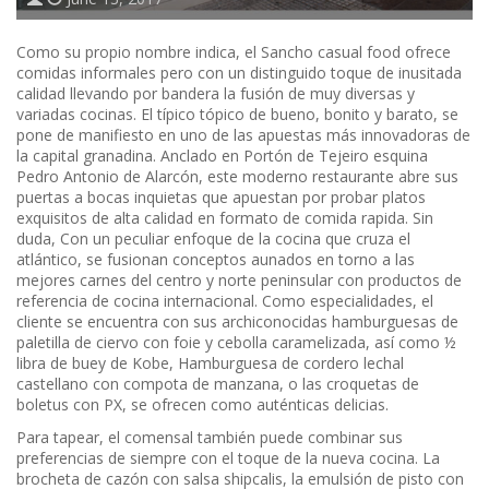
Como su propio nombre indica, el Sancho casual food ofrece
comidas informales pero con un distinguido toque de inusitada
calidad llevando por bandera la fusión de muy diversas y
variadas cocinas. El típico tópico de bueno, bonito y barato, se
pone de manifiesto en uno de las apuestas más innovadoras de
la capital granadina. Anclado en Portón de Tejeiro esquina
Pedro Antonio de Alarcón, este moderno restaurante abre sus
puertas a bocas inquietas que apuestan por probar platos
exquisitos de alta calidad en formato de comida rapida. Sin
duda, Con un peculiar enfoque de la cocina que cruza el
atlántico, se fusionan conceptos aunados en torno a las
mejores carnes del centro y norte peninsular con productos de
referencia de cocina internacional. Como especialidades, el
cliente se encuentra con sus archiconocidas hamburguesas de
paletilla de ciervo con foie y cebolla caramelizada, así como ½
libra de buey de Kobe, Hamburguesa de cordero lechal
castellano con compota de manzana, o las croquetas de
boletus con PX, se ofrecen como auténticas delicias.
Para tapear, el comensal también puede combinar sus
preferencias de siempre con el toque de la nueva cocina. La
brocheta de cazón con salsa shipcalis, la emulsión de pisto con