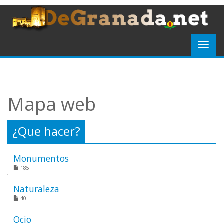
Mapa web
¿Que hacer?
Monumentos
185
Naturaleza
40
Ocio