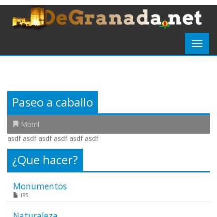
Paseo a caballo
Motril
asdf asdf asdf asdf asdf asdf
¿Que hacer?
Monumentos
185
Naturaleza