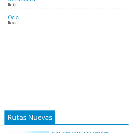
40
Ocio
80
Rutas Nuevas