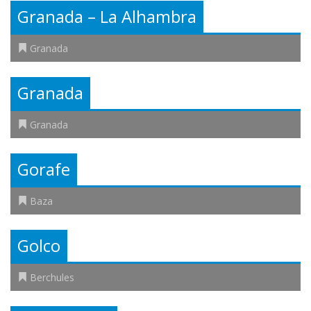
Granada – La Alhambra
Granada
Granada
Granada
Gorafe
Baza
Golco
Berchules