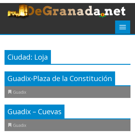
Ciudad:
Loja
Guadix-Plaza de la Constitución
Guadix
Guadix – Cuevas
Guadix