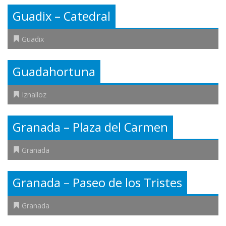
Guadix – Catedral
Guadix
Guadahortuna
Iznalloz
Granada – Plaza del Carmen
Granada
Granada – Paseo de los Tristes
Granada