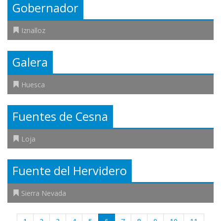
Gobernador
Iznalloz
Galera
Huesca
Fuentes de Cesna
Loja
Fuente del Hervidero
Sierra Nevada