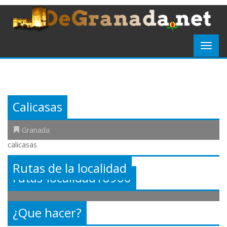
Calicasas
Granada
calicasas
Rutas de la localidad
rutas-localidad18966
¿Que hacer?