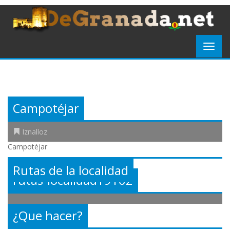
Campotéjar
Iznalloz
Campotéjar
Rutas de la localidad
rutas-localidad19162
¿Que hacer?