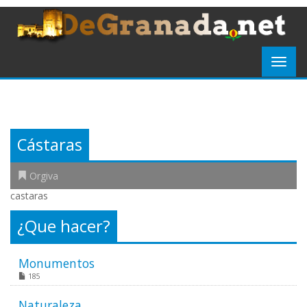
Cástaras
Orgiva
castaras
¿Que hacer?
Monumentos
185
Naturaleza