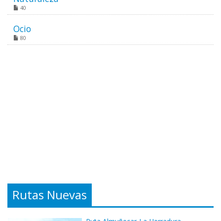
40
Ocio
80
Rutas Nuevas