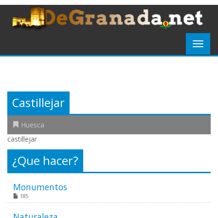
Castillejar
Huesca
castillejar
¿Que hacer?
Monumentos
185
Naturaleza