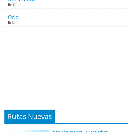
40
Ocio
80
Rutas Nuevas