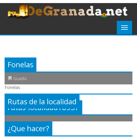
Fonelas
Guadix
Fonelas
Rutas de la localidad
rutas-localidad18537
¿Que hacer?