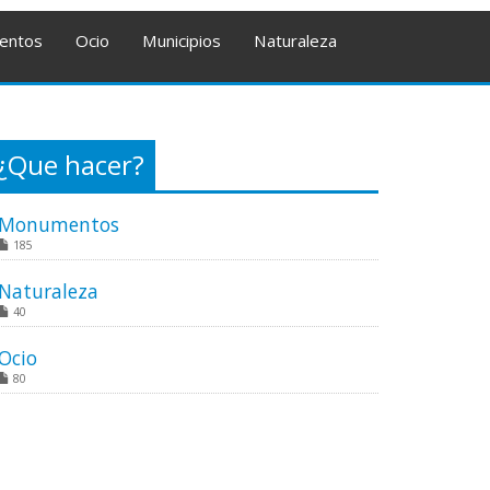
entos
Ocio
Municipios
Naturaleza
¿Que hacer?
Monumentos
185
Naturaleza
40
Ocio
80