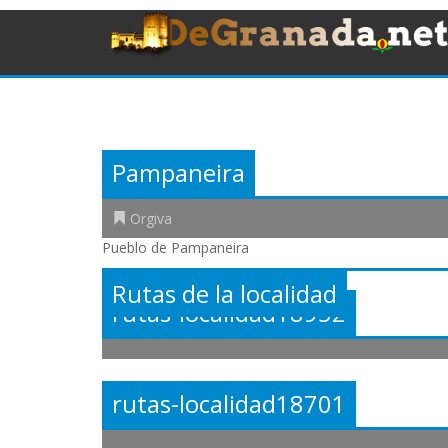
Pampaneira
Orgiva
Pueblo de Pampaneira
Rutas de la localidad
rutas-localidad18952
rutas-localidad18701