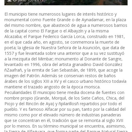
El municipio tiene numerosos lugares de interés histórico y
monumental como Fuente Grande o de Aynadamar, en la plaza
del mismo nombre, que abasteció de agua a numerosos barrios
de la capital como El Fargue o el Albayzín y a la misma
Alcazaba; el Parque Federico García Lorca, construido en 1981,
en el que cada año, en agosto, se conmemora la muerte de
poeta; la iglesia de Nuestra Señora de la Asunción, que data de
1557 y fue levantada sobre una anterior que a su vez sustituyó
a la mezquita del Mimbar; monumento al Donante de Sangre,
levantado en 1996, obra del artista granadino David González
ñZaafrañ, y la ermita de San Sebastián, de 1899, que acoge la
imagen del Patrón. Además se conservan restos de baños
árabes de los siglos XIII a XV y el casco urbano histórico todavía
mantiene el trazado angosto de la época morisca.
Peculiaridades El municipio tiene media docena de fuentes con
nombre propio (Grande, Morquil, de los Siete Caños, Chica, del
Piojo y del Rincón de Aya) y ñpilarillosñ repartidos por todo el
pueblo. Y es famoso Alfacar por su pan, tanto por la calidad del
mismo como por el elevado número de industrias panaderas
que se concentran en él, tradición que se remonta al siglo XVII
por lo menos. En su término municipal se encuentra, asimismo,
la Sierra de Alfaguara, que forma parte del Parque Natural Sierra