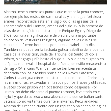
Alhama tiene numerosos puntos que merece la pena conocer,
por ejemplo los restos de sus murallas y la antigua fortaleza
árabes, reconstruida ésta en el siglo XX; o las iglesias de la
Encarnación y del Carmen, ambas del siglo XVI y la primera de
ellas de estilo gótico construida por Enrique Egas y Diego de
Siloé, con una magnifica torre de piedra y una importante
colección de vestiduras litúrgicas, algunas de las cuales se
cuenta que fueron bordadas por la reina Isabel la Católica.
También se puede ver la fachada gótica isabelina de la que fue
Casa de la Inquisición, sede del Tribunal del Santo Oficio; el
Pósito, sinagoga judía hasta el siglo XIII y silo para el grano en
la época medieval; el hospital de la Reina, de estilo renacentista
del siglo XV; el caño Wamba, fuente también renacentista
decorada con los escudos reales de los Reyes Católicos y
Carlos I; la antigua cárcel, construida en tiempos de Carlos II, y
las mazmorras, excavadas en la roca por los árabes y utilizadas
a veces como prisión y en ocasiones como despensa. Por
último, no debe olvidarse el puente romano, levantado en el
siglo I y que da acceso a una alberca en la que se bañan tanto
vecinos como visitantes durante el invierno. Peculiaridades
Alhama de Granada cuenta con un reputado balneario de aguas
termales cuya bondad para la salud está históricamente