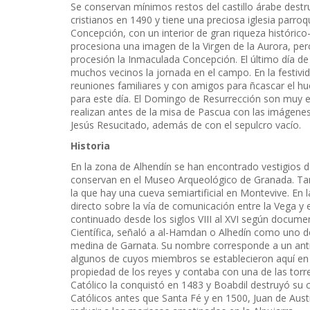
Se conservan mínimos restos del castillo árabe destr
cristianos en 1490 y tiene una preciosa iglesia parroq
Concepción, con un interior de gran riqueza histórico-
procesiona una imagen de la Virgen de la Aurora, pe
procesión la Inmaculada Concepción. El último día de 
muchos vecinos la jornada en el campo. En la festivi
reuniones familiares y con amigos para ñcascar el h
para este día. El Domingo de Resurrección son muy e
realizan antes de la misa de Pascua con las imágenes 
Jesús Resucitado, además de con el sepulcro vacío.
Historia
En la zona de Alhendín se han encontrado vestigios d
conservan en el Museo Arqueológico de Granada. Tam
la que hay una cueva semiartificial en Montevive. En l
directo sobre la vía de comunicación entre la Vega y e
continuado desde los siglos VIII al XVI según docume
Científica, señaló a al-Hamdan o Alhedín como uno d
medina de Garnata. Su nombre corresponde a un ant
algunos de cuyos miembros se establecieron aquí en el
propiedad de los reyes y contaba con una de las tor
Católico la conquistó en 1483 y Boabdil destruyó su 
Católicos antes que Santa Fé y en 1500, Juan de Aust