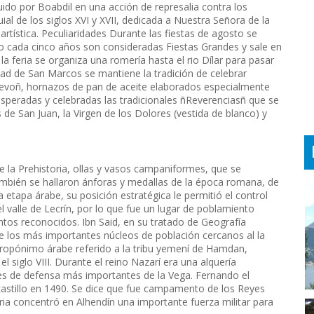
uido por Boabdil en una acción de represalia contra los
uial de los siglos XVI y XVII, dedicada a Nuestra Señora de la
artística. Peculiaridades Durante las fiestas de agosto se
ro cada cinco años son consideradas Fiestas Grandes y sale en
la feria se organiza una romería hasta el rio Dílar para pasar
dad de San Marcos se mantiene la tradición de celebrar
uevoñ, hornazos de pan de aceite elaborados especialmente
speradas y celebradas las tradicionales ñReverenciasñ que se
de San Juan, la Virgen de los Dolores (vestida de blanco) y
e la Prehistoria, ollas y vasos campaniformes, que se
bién se hallaron ánforas y medallas de la época romana, de
a etapa árabe, su posición estratégica le permitió el control
l valle de Lecrín, por lo que fue un lugar de poblamiento
ntos reconocidos. Ibn Said, en su tratado de Geografía
e los más importantes núcleos de población cercanos al la
ropónimo árabe referido a la tribu yemení de Hamdan,
 siglo VIII. Durante el reino Nazarí era una alquería
res de defensa más importantes de la Vega. Fernando el
castillo en 1490. Se dice que fue campamento de los Reyes
ria concentró en Alhendín una importante fuerza militar para