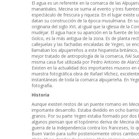
El agua es un referente en la comarca de las Alpuja
manantiales. Mecina se suma al evento y tres fuentes
espectáculo de frescura y riqueza. En el lugar exist
datan su construcción de la época musulmana. En su c
originaria del siglo XVI, al igual que la iglesia de l
mudéjar. El agua hace su aparición en la fuente de los
Golco, es la más antigua de la zona. Es de planta rec
callejuelas y las fachadas encaladas de Yegen, se e
llamaban los alpujarreños a este hispanista británico,
mejor tratado de antropología de la comarca, ñAl Su
misma casa fue utilizada por Pedro Antonio de Alarcón
Existen en la actualidad dos importantes museos en 
muestra fotográfica obra de Rafael Vílchez, excelen
instantáneas de toda la comarca alpujarreña. En Yeg
fotografía.
Historia
Aunque existen restos de un puente romano en Meci
importante desarrollo. Estaba dividido en ocho barri
granos. Por su parte Yegen estaba formado por dos b
algunos piensan que el topónimo deriva de Mecina d
guerra de la Independencia contra los franceses, lo 
Buen Varón para sufrir posteriormente otros cambio