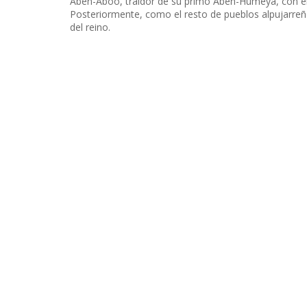
Abén-Aboo, traidor de su primo Abén-Humeya, con el 
Posteriormente, como el resto de pueblos alpujarre
del reino.