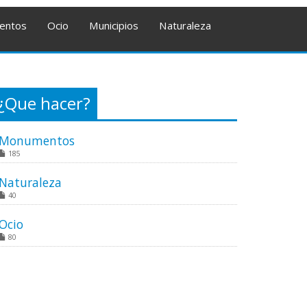
entos
Ocio
Municipios
Naturaleza
¿Que hacer?
Monumentos
185
Naturaleza
40
Ocio
80