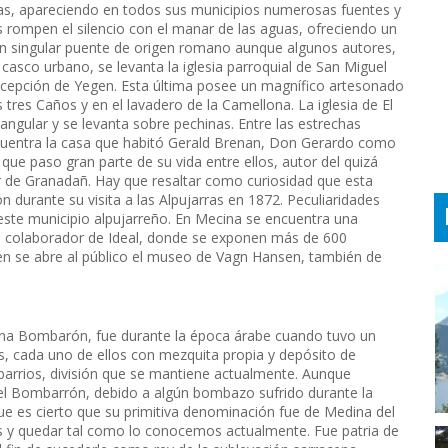
rras, apareciendo en todos sus municipios numerosas fuentes y
 rompen el silencio con el manar de las aguas, ofreciendo un
e un singular puente de origen romano aunque algunos autores,
asco urbano, se levanta la iglesia parroquial de San Miguel
a Concepción de Yegen. Esta última posee un magnífico artesonado
 tres Caños y en el lavadero de la Camellona. La iglesia de El
tangular y se levanta sobre pechinas. Entre las estrechas
ncuentra la casa que habitó Gerald Brenan, Don Gerardo como
 que paso gran parte de su vida entre ellos, autor del quizá
r de Granadañ. Hay que resaltar como curiosidad que esta
 durante su visita a las Alpujarras en 1872. Peculiaridades
este municipio alpujarreño. En Mecina se encuentra una
te colaborador de Ideal, donde se exponen más de 600
en se abre al público el museo de Vagn Hansen, también de
na Bombarón, fue durante la época árabe cuando tuvo un
os, cada uno de ellos con mezquita propia y depósito de
arrios, división que se mantiene actualmente. Aunque
el Bombarrón, debido a algún bombazo sufrido durante la
que es cierto que su primitiva denominación fue de Medina del
s y quedar tal como lo conocemos actualmente. Fue patria de