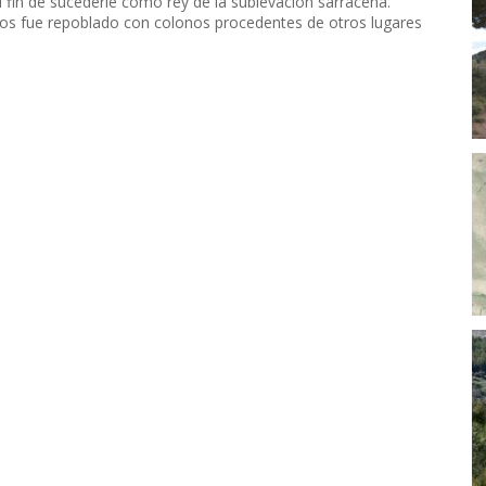
fin de sucederle como rey de la sublevación sarracena.
ños fue repoblado con colonos procedentes de otros lugares