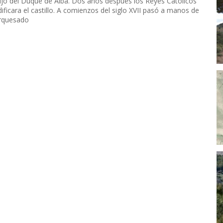
ijo del Duque de Alba. Dos años después los Reyes Católicos
ficara el castillo. A comienzos del siglo XVII pasó a manos de
arquesado