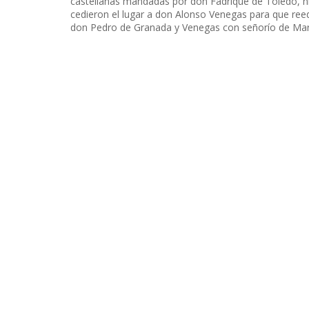
castellanas mandadas por don Fadrique de Toledo, h
cedieron el lugar a don Alonso Venegas para que reedi
don Pedro de Granada y Venegas con señorío de M