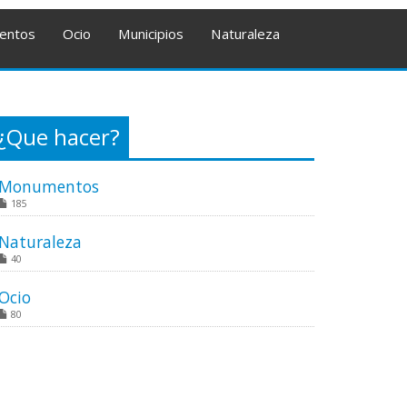
entos
Ocio
Municipios
Naturaleza
¿Que hacer?
Monumentos
185
Naturaleza
40
Ocio
80