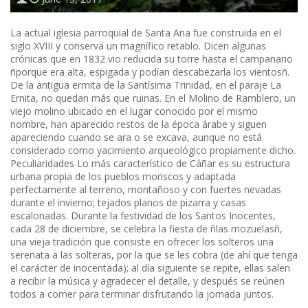
La actual iglesia parroquial de Santa Ana fue construida en el
siglo XVIII y conserva un magnífico retablo. Dicen algunas
crónicas que en 1832 vio reducida su torre hasta el campanario
ñporque era alta, espigada y podían descabezarla los vientosñ.
De la antigua ermita de la Santísima Trinidad, en el paraje La
Ernita, no quedan más que ruinas. En el Molino de Ramblero, un
viejo molino ubicado en el lugar conocido por el mismo
nombre, han aparecido restos de la época árabe y siguen
apareciendo cuando se ara o se excava, aunque no está
considerado como yacimiento arqueológico propiamente dicho.
Peculiaridades Lo más característico de Cáñar es su estructura
urbana propia de los pueblos moriscos y adaptada
perfectamente al terreno, montañoso y con fuertes nevadas
durante el invierno; tejados planos de pizarra y casas
escalonadas. Durante la festividad de los Santos Inocentes,
cada 28 de diciembre, se celebra la fiesta de ñlas mozuelasñ,
una vieja tradición que consiste en ofrecer los solteros una
serenata a las solteras, por la que se les cobra (de ahí que tenga
el carácter de inocentada); al día siguiente se repite, ellas salen
a recibir la música y agradecer el detalle, y después se reúnen
todos a comer para terminar disfrutando la jornada juntos.