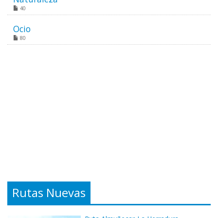
40
Ocio
80
Rutas Nuevas