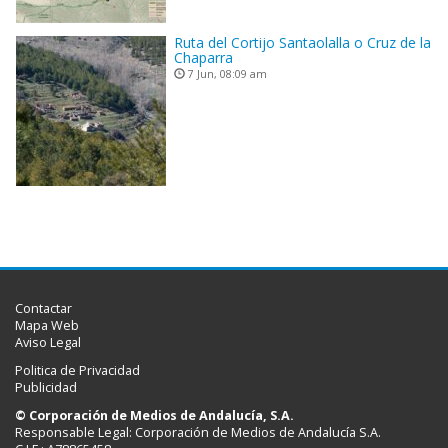
Ruta del Cortijo Santaolalla o Cruz de la
Chaparra
7 Jun, 08:09 am
Contactar
Mapa Web
Aviso Legal
Politica de Privacidad
Publicidad
© Corporación de Medios de Andalucía, S.A.
Responsable Legal: Corporación de Medios de Andalucía S.A.