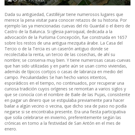
Dada su antigüedad, Castilléjar tiene numerosos lugares que
merece la pena visitar para conocer retazos de su historia. Por
ejemplo las ya mencionadas cuevas del río Guardal o el ibero de
Castro de la Balunca. Si iglesia parroquial, dedicada a la
advocación de la Purísima Concepción, fue construida en 1657
sobre los restos de una antigua mezquita árabe. La Casa del
Tercio o de la Tercia es un caserón antiguo donde se
recolectaba la renta, un tercio de las cosechas, de ahí su
nombre; se conserva muy bien. Y tiene numerosas casas-cuevas
que han sido utilizadas y en parte aún se usan como viviendas,
además de típicos cortijos o casas de labranza en medio del
campo. Peculiaridades Se han hecho varios intentos,
esporádicos en el tiempo, no continuados, por recuperar una
curiosa tradición cuyos orígenes se remontan a varios siglos y
que se conocía con el nombre de Baile de las Pujas, consistente
en pagar un dinero que se estipulaba previamente para hacer
bailar a algún vecino o vecina, que dicho sea de paso no podía
negarse si se encontraba presente. Era una fiesta participativa
que solía celebrarse en invierno, preferentemente según las
crónicas en torno a la festividad de San Antón en el mes de
enero.