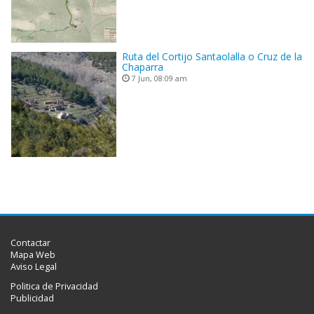
Ruta del Cortijo Santaolalla o Cruz de la
Chaparra
7 Jun, 08:09 am
Contactar
Mapa Web
Aviso Legal
Politica de Privacidad
Publicidad