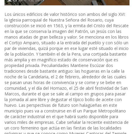
Los únicos edificios de valor histórico son ambos del siglo XVI:
la iglesia parroquial de Nuestra Señora del Rosario, cuya
construcción se inició en 1563, y la ermita del Cristo del Rescate
en la que se conserva la imagen del Patrón, un Jesús con las
manos atadas de gran belleza y valor. Se menciona en los libros
el Cortijo Amparo, situado a la entrada del pueblo y con sólo un
par de viviendas, quizá porque en ese lugar esté situado el inicio
de la población. Y también el de la Pera, una cortijada bastante
más amplia y en magnífico estado de conservación que es
propiedad privada. Peculiaridades Mantiene Escúzar dos
tradiciones desde bastante antiguo: las hogueras en la calle la
noche de la Candelaria, el 2 de febrero, alrededor de las cuales
se pasan unas horas de convivencia y se come y se bebe en
comunidad, y el día del Hornazo, el 25 de abril festividad de San
Marcos, durante el que se sale al campo en grupos para pasar
la jornada al aire libre y degustar el típico bollo de aceite con
huevo. Las perspectivas de futuro son halagüeñas en este
municipio pues va a construirse en él un Parque Metropolitano
de carácter industrial en el que habrá suelo disponible para
varios miles de empresas. Cabe señalar la reciente existencia de
un coro femenino que actúa en las fiestas de las localidades
próximas y que se conoce como Mujeres Cantoras del Temple.