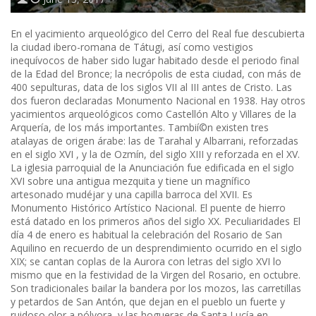
En el yacimiento arqueológico del Cerro del Real fue descubierta
la ciudad ibero-romana de Tátugi, así como vestigios
inequívocos de haber sido lugar habitado desde el periodo final
de la Edad del Bronce; la necrópolis de esta ciudad, con más de
400 sepulturas, data de los siglos VII al III antes de Cristo. Las
dos fueron declaradas Monumento Nacional en 1938. Hay otros
yacimientos arqueológicos como Castellón Alto y Villares de la
Arquería, de los más importantes. Tambií©n existen tres
atalayas de origen árabe: las de Tarahal y Albarrani, reforzadas
en el siglo XVI , y la de Ozmín, del siglo XIII y reforzada en el XV.
La iglesia parroquial de la Anunciación fue edificada en el siglo
XVI sobre una antigua mezquita y tiene un magnífico
artesonado mudéjar y una capilla barroca del XVII. Es
Monumento Histórico Artístico Nacional. El puente de hierro
está datado en los primeros años del siglo XX. Peculiaridades El
día 4 de enero es habitual la celebración del Rosario de San
Aquilino en recuerdo de un desprendimiento ocurrido en el siglo
XIX; se cantan coplas de la Aurora con letras del siglo XVI lo
mismo que en la festividad de la Virgen del Rosario, en octubre.
Son tradicionales bailar la bandera por los mozos, las carretillas
y petardos de San Antón, que dejan en el pueblo un fuerte y
ruidoso olor a pólvora, y las hogueras de Santa Lucía en