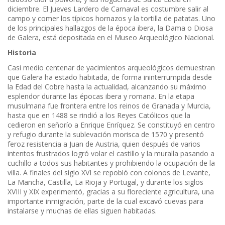
diciembre. El Jueves Lardero de Carnaval es costumbre salir al
campo y comer los típicos hornazos y la tortilla de patatas. Uno
de los principales hallazgos de la época ibera, la Dama o Diosa
de Galera, está depositada en el Museo Arqueológico Nacional.
Historia
Casi medio centenar de yacimientos arqueológicos demuestran
que Galera ha estado habitada, de forma ininterrumpida desde
la Edad del Cobre hasta la actualidad, alcanzando su máximo
esplendor durante las épocas ibera y romana. En la etapa
musulmana fue frontera entre los reinos de Granada y Murcia,
hasta que en 1488 se rindió a los Reyes Católicos que la
cedieron en señorío a Enrique Enríquez. Se constituyó en centro
y refugio durante la sublevación morisca de 1570 y presentó
feroz resistencia a Juan de Austria, quien después de varios
intentos frustrados logró volar el castillo y la muralla pasando a
cuchillo a todos sus habitantes y prohibiendo la ocupación de la
villa. A finales del siglo XVI se repobló con colonos de Levante,
La Mancha, Castilla, La Rioja y Portugal, y durante los siglos
XVIII y XIX experimentó, gracias a su floreciente agricultura, una
importante inmigración, parte de la cual excavó cuevas para
instalarse y muchas de ellas siguen habitadas.