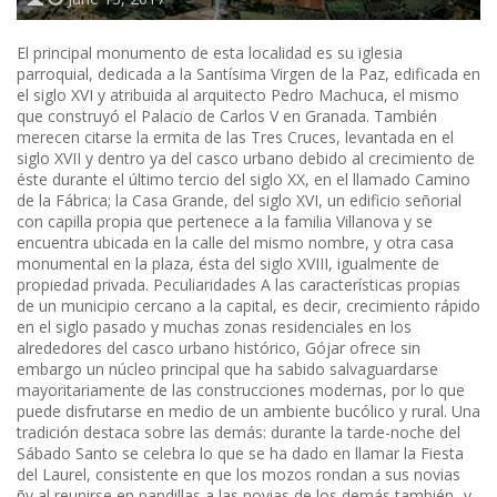
El principal monumento de esta localidad es su iglesia
parroquial, dedicada a la Santísima Virgen de la Paz, edificada en
el siglo XVI y atribuida al arquitecto Pedro Machuca, el mismo
que construyó el Palacio de Carlos V en Granada. También
merecen citarse la ermita de las Tres Cruces, levantada en el
siglo XVII y dentro ya del casco urbano debido al crecimiento de
éste durante el último tercio del siglo XX, en el llamado Camino
de la Fábrica; la Casa Grande, del siglo XVI, un edificio señorial
con capilla propia que pertenece a la familia Villanova y se
encuentra ubicada en la calle del mismo nombre, y otra casa
monumental en la plaza, ésta del siglo XVIII, igualmente de
propiedad privada. Peculiaridades A las características propias
de un municipio cercano a la capital, es decir, crecimiento rápido
en el siglo pasado y muchas zonas residenciales en los
alrededores del casco urbano histórico, Gójar ofrece sin
embargo un núcleo principal que ha sabido salvaguardarse
mayoritariamente de las construcciones modernas, por lo que
puede disfrutarse en medio de un ambiente bucólico y rural. Una
tradición destaca sobre las demás: durante la tarde-noche del
Sábado Santo se celebra lo que se ha dado en llamar la Fiesta
del Laurel, consistente en que los mozos rondan a sus novias
ñy al reunirse en pandillas a las novias de los demás también- y