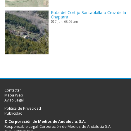
Ruta del Cortijo Santaolalla o Cruz de la
Chaparra
7 Jun, 08:09 am
Contactar
Mapa Web
Aviso Legal
Politica de Privacidad
Publicidad
© Corporación de Medios de Andalucía, S.A.
Responsable Legal: Corporación de Medios de Andalucía S.A.