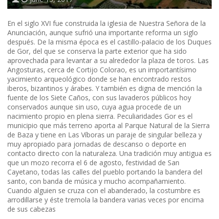
En el siglo XVI fue construida la iglesia de Nuestra Señora de la
Anunciación, aunque sufrió una importante reforma un siglo
después. De la misma época es el castillo-palacio de los Duques
de Gor, del que se conserva la parte exterior que ha sido
aprovechada para levantar a su alrededor la plaza de toros. Las
Angosturas, cerca de Cortijo Colorao, es un importantísimo
yacimiento arqueológico donde se han encontrado restos
iberos, bizantinos y árabes. Y también es digna de mención la
fuente de los Siete Caños, con sus lavaderos públicos hoy
conservados aunque sin uso, cuya agua procede de un
nacimiento propio en plena sierra. Peculiaridades Gor es el
municipio que más terreno aporta al Parque Natural de la Sierra
de Baza y tiene en Las Víboras un paraje de singular belleza y
muy apropiado para jornadas de descanso o deporte en
contacto directo con la naturaleza. Una tradición muy antigua es
que un mozo recorra el 6 de agosto, festividad de San
Cayetano, todas las calles del pueblo portando la bandera del
santo, con banda de música y mucho acompañamiento.
Cuando alguien se cruza con el abanderado, la costumbre es
arrodillarse y éste tremola la bandera varias veces por encima
de sus cabezas