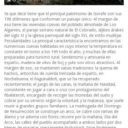
Ni que decir tiene que el principal patrimonio de Gorafe son sus
198 dólmenes que conforman un paisaje único. Al margen de
eso tiene las viviendas-cuevas del poblado almohade de Los
Algarves, el paraje serrano natural de El Colorado, aljibes árabes
del siglo XI y la iglesia parroquial del siglo XVI, de estilo mudéjar.
Peculiaridades La principal característica la encontramos en las
numerosas cuevas habitadas en cuyo interior la temperatura es
constante en torno a los 19ñ todo el año, y muchas de ellas
preparadas para turismo rural. Senderismo y artesanía en
esparto, madera de olivo de boj y yute son otros atractivos. Al
margen de eso, se mantienen varias tradiciones: la quema de
hachos, antorchas de cuerda trenzada de esparto, en
Nochebuena; el ñaguinaldoñ, que se ha recuperado
recientemente; el juego de las caras, la mañana de Navidad,
consistente en jugar a cara o cruz con protagonismo del
ñbalateroñ, encargado de recoger las monedas del suelo y
cobrar por su servicio según la voluntad; y la matanza, que suele
reunir a grandes grupos familiares. La madrugada del Domingo
de Resurrección se construye un arco, se cubre con ramas de
álamo y se adorna con flores; recorre por la mañana, Día del
Arco, las calles del pueblo acompañado a ambos lados por dos
hileras de macetas previamente ñrobadasñ. Sirve finalmente