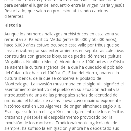
para señalar el lugar del encuentro entre la Virgen María y Jesús
Resucitado, que salen en procesión utilizando caminos
diferentes.
Historia
Aunque los primeros hallazgos prehistóricos en esta zona se
remontan al Paleolítico Medio (entre 30.000 y 50.000 años),
hace 6.000 años estuvo ocupado este valle por tribus que se
caracterizaban por sus enterramientos en sepulturas colectivas
construidas con grandes bloques de piedra: dólmenes (cultura
Megalítica, Neolítico Medio). Alrededor de 1900 antes de Cristo
se asienta la cultura argárica, de la que ha quedado el poblado
del Culantrillo; hacia el 1000 a. C., Edad del Hierro, aparece la
cultura ibérica, de la que se conserva el poblado de
Montealegre. La invasión musulmana en el siglo VIII significó el
asentamiento definitivo del pueblo en su situación actual y la
introducción de una de las principales señas de identidad del
municipio: el hábitat de casas-cueva cuyo máximo exponente
histórico está en Los Algarves, de origen almohade (siglo XII).
Este lugar sufrió en el siglo XV el hostigamiento de los ejércitos
cristianos y después el despoblamiento provocado por la
expulsión de los moriscos. Tradicionalmente agrícola desde
siempre, ha sufrido la emigración y ahora ha depositado sus