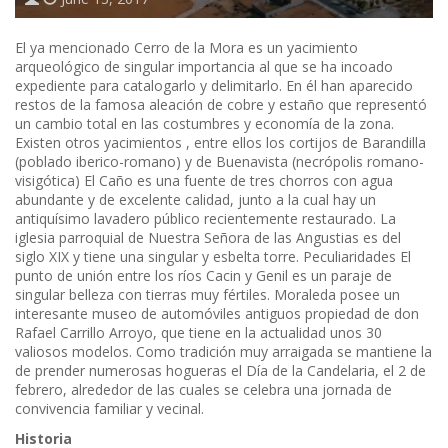
El ya mencionado Cerro de la Mora es un yacimiento
arqueológico de singular importancia al que se ha incoado
expediente para catalogarlo y delimitarlo. En él han aparecido
restos de la famosa aleación de cobre y estaño que representó
un cambio total en las costumbres y economía de la zona.
Existen otros yacimientos , entre ellos los cortijos de Barandilla
(poblado iberico-romano) y de Buenavista (necrópolis romano-
visigótica) El Caño es una fuente de tres chorros con agua
abundante y de excelente calidad, junto a la cual hay un
antiquísimo lavadero público recientemente restaurado. La
iglesia parroquial de Nuestra Señora de las Angustias es del
siglo XIX y tiene una singular y esbelta torre. Peculiaridades El
punto de unión entre los ríos Cacin y Genil es un paraje de
singular belleza con tierras muy fértiles. Moraleda posee un
interesante museo de automóviles antiguos propiedad de don
Rafael Carrillo Arroyo, que tiene en la actualidad unos 30
valiosos modelos. Como tradición muy arraigada se mantiene la
de prender numerosas hogueras el Día de la Candelaria, el 2 de
febrero, alrededor de las cuales se celebra una jornada de
convivencia familiar y vecinal.
Historia