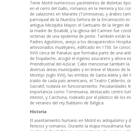
Tiene Motril numerosos yacimientos de distintas époc
en el cerro del Gallo, romanos en la Herrería y los co
de salazones en Marante (Torrenueva), y árabes también
parroquial de la Nuestra Señora de la Encarnación es d
antigua Mezquita Mayor; el Santuario de la Virgen de 
la madre de Boabdil, y la iglesia del Carmen fue cons
victimas de una epidemia de peste. También están la 
Padres Agustinos, anejo a los desaparecidos Hospitali
artesonados mudéjares, edificado en 1730. Se conoce
XVIII cerca de Panatas que formaba parte de una ant
de Esquilache, acogió el ingenio azucarero y ahora e
Preindrustrial del Azúcar. Cabe mencionar también la 
diversas áreas municipales y en breve el Museo de la 
Montijo (siglo XVII), las ermitas de Santa Adela y de
traído de cada país americano, el Teatro Calderón, úni
Sacratif, todavía en funcionamiento. Peculiaridades Mo
importancia como Torrenueva, destacado centro turí
interior, y Carchuna, rodeado por el plástico de los in
de veraneo del rey Balduino de Bélgica.
Historia
El asentamiento humano en Motril es antiquísimo y 
fenicios y romanos. Durante la etapa musulmana fue,