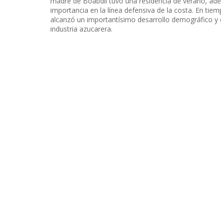
madre de Boabdil tuvo una residencia de verano, adem
importancia en la línea defensiva de la costa. En tiempo
alcanzó un importantísimo desarrollo demográfico y e
industria azucarera.