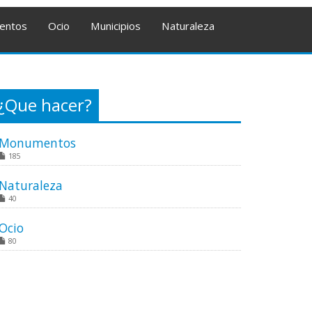
entos
Ocio
Municipios
Naturaleza
¿Que hacer?
Monumentos
185
Naturaleza
40
Ocio
80