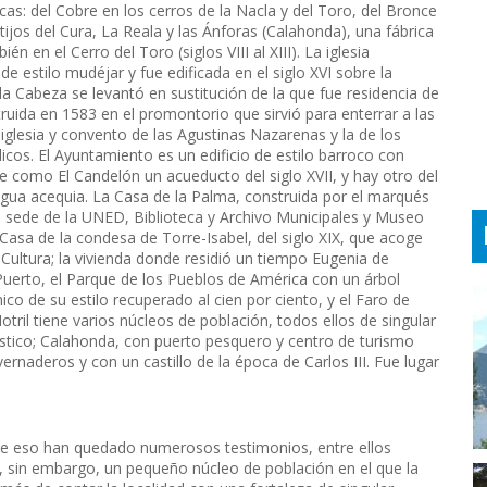
as: del Cobre en los cerros de la Nacla y del Toro, del Bronce
rtijos del Cura, La Reala y las Ánforas (Calahonda), una fábrica
 en el Cerro del Toro (siglos VIII al XIII). La iglesia
e estilo mudéjar y fue edificada en el siglo XVI sobre la
la Cabeza se levantó en sustitución de la que fue residencia de
truida en 1583 en el promontorio que sirvió para enterrar a las
iglesia y convento de las Agustinas Nazarenas y la de los
cos. El Ayuntamiento es un edificio de estilo barroco con
 como El Candelón un acueducto del siglo XVII, y hay otro del
igua acequia. La Casa de la Palma, construida por el marqués
s sede de la UNED, Biblioteca y Archivo Municipales y Museo
Casa de la condesa de Torre-Isabel, del siglo XIX, que acoge
Cultura; la vivienda donde residió un tiempo Eugenia de
l Puerto, el Parque de los Pueblos de América con un árbol
co de su estilo recuperado al cien por ciento, y el Faro de
tril tiene varios núcleos de población, todos ellos de singular
stico; Calahonda, con puerto pesquero y centro de turismo
vernaderos y con un castillo de la época de Carlos III. Fue lugar
de eso han quedado numerosos testimonios, entre ellos
 sin embargo, un pequeño núcleo de población en el que la