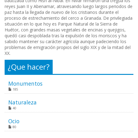
bautizada como Hisn al-Nibal. En Nívar firmaron una tregua los
reyes Juan II y Abenamar, atravesando luego largos periodos de
paz hasta la llegada de nuevo de los cristianos durante el
proceso de estrechamiento del cerco a Granada. De privilegiada
situación en lo que hoy es Parque Natural de la Sierra de
Huétor, con grandes masas vegetales de encinas y quejigos,
quedó casi despoblada tras la expulsión de los moriscos y ha
sabido mantener su carácter agrícola aunque padeciendo los
problemas de emigración propios del siglo XIX y de la mitad del
XX.
¿Que hacer?
Monumentos
185
Naturaleza
40
Ocio
80