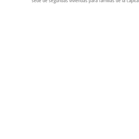
sede de segundas viviendas para familias de la capital