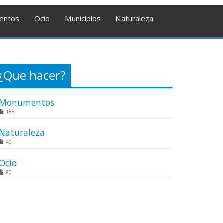
entos
Ocio
Municipios
Naturaleza
¿Que hacer?
Monumentos
185
Naturaleza
40
Ocio
80