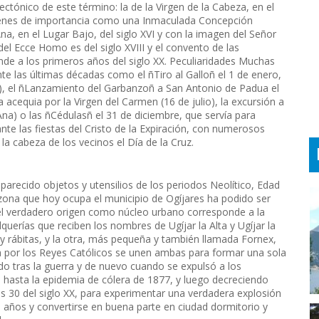
tectónico de este término: la de la Virgen de la Cabeza, en el
mágenes de importancia como una Inmaculada Concepción
na, en el Lugar Bajo, del siglo XVI y con la imagen del Señor
del Ecce Homo es del siglo XVIII y el convento de las
nde a los primeros años del siglo XX. Peculiaridades Muchas
te las últimas décadas como el ñTiro al Galloñ el 1 de enero,
n), el ñLanzamiento del Garbanzoñ a San Antonio de Padua el
cequia por la Virgen del Carmen (16 de julio), la excursión a
na) o las ñCédulasñ el 31 de diciembre, que servía para
te las fiestas del Cristo de la Expiración, con numerosos
la cabeza de los vecinos el Día de la Cruz.
parecido objetos y utensilios de los periodos Neolítico, Edad
 zona que hoy ocupa el municipio de Ogíjares ha podido ser
l verdadero origen como núcleo urbano corresponde a la
erías que reciben los nombres de Ugíjar la Alta y Ugíjar la
 y rábitas, y la otra, más pequeña y también llamada Fornex,
ta por los Reyes Católicos se unen ambas para formar una sola
do tras la guerra y de nuevo cuando se expulsó a los
 hasta la epidemia de cólera de 1877, y luego decreciendo
s 30 del siglo XX, para experimentar una verdadera explosión
5 años y convertirse en buena parte en ciudad dormitorio y