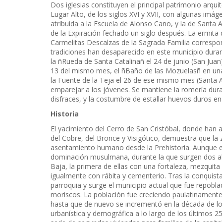
Dos iglesias constituyen el principal patrimonio arqui
Lugar Alto, de los siglos XVI y XVII, con algunas i
atribuida a la Escuela de Alonso Cano, y la de Santa A
de la Expiración fechado un siglo después. La ermita 
Carmelitas Descalzas de la Sagrada Familia correspo
tradiciones han desaparecido en este municipio duran
la ñRueda de Santa Catalinañ el 24 de junio (San Jua
13 del mismo mes, el ñBaño de las Mozuelasñ en una a
la Fuente de la Teja el 26 de ese mismo mes (Santa A
emparejar a los jóvenes. Se mantiene la romería duran
disfraces, y la costumbre de estallar huevos duros en 
Historia
El yacimiento del Cerro de San Cristóbal, donde han a
del Cobre, del Bronce y Visigótico, demuestra que la
asentamiento humano desde la Prehistoria. Aunque e
dominación musulmana, durante la que surgen dos alqu
Baja, la primera de ellas con una fortaleza, mezquita
igualmente con rábita y cementerio. Tras la conquis
parroquia y surge el municipio actual que fue repobla
moriscos. La población fue creciendo paulatinamente
hasta que de nuevo se incrementó en la década de lo
urbanística y demográfica a lo largo de los últimos 2