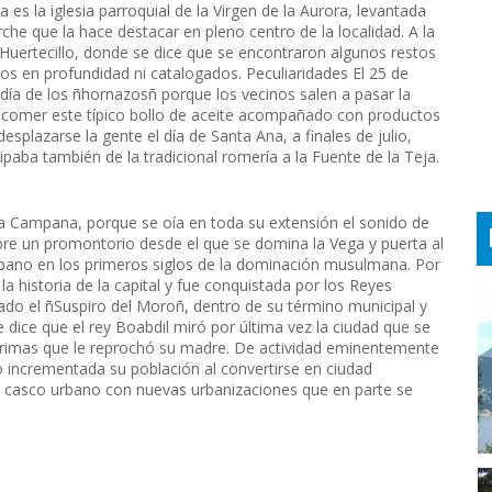
es la iglesia parroquial de la Virgen de la Aurora, levantada
che que la hace destacar en pleno centro de la localidad. A la
Huertecillo, donde se dice que se encontraron algunos restos
s en profundidad ni catalogados. Peculiaridades El 25 de
 día de los ñhornazosñ porque los vecinos salen a pasar la
 y comer este típico bollo de aceite acompañado con productos
splazarse la gente el día de Santa Ana, a finales de julio,
ipaba también de la tradicional romería a la Fuente de la Teja.
La Campana, porque se oía en toda su extensión el sonido de
bre un promontorio desde el que se domina la Vega y puerta al
urbano en los primeros siglos de la dominación musulmana. Por
a historia de la capital y fue conquistada por los Reyes
do el ñSuspiro del Moroñ, dentro de su término municipal y
e dice que el rey Boabdil miró por última vez la ciudad que se
grimas que le reprochó su madre. De actividad eminentemente
to incrementada su población al convertirse en ciudad
u casco urbano con nuevas urbanizaciones que en parte se