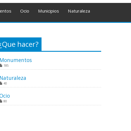
entos
Ocio
Municipios
Naturaleza
¿Que hacer?
Monumentos
185
Naturaleza
40
Ocio
80