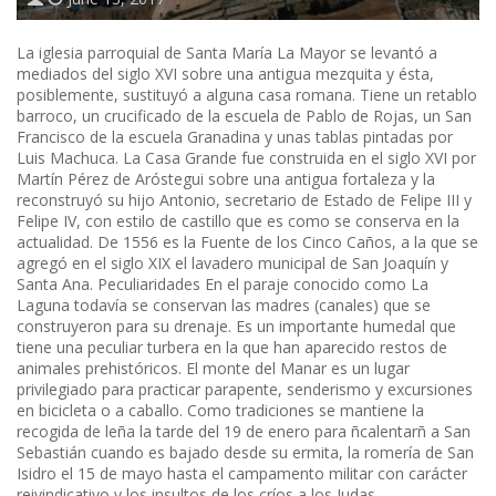
La iglesia parroquial de Santa María La Mayor se levantó a
mediados del siglo XVI sobre una antigua mezquita y ésta,
posiblemente, sustituyó a alguna casa romana. Tiene un retablo
barroco, un crucificado de la escuela de Pablo de Rojas, un San
Francisco de la escuela Granadina y unas tablas pintadas por
Luis Machuca. La Casa Grande fue construida en el siglo XVI por
Martín Pérez de Aróstegui sobre una antigua fortaleza y la
reconstruyó su hijo Antonio, secretario de Estado de Felipe III y
Felipe IV, con estilo de castillo que es como se conserva en la
actualidad. De 1556 es la Fuente de los Cinco Caños, a la que se
agregó en el siglo XIX el lavadero municipal de San Joaquín y
Santa Ana. Peculiaridades En el paraje conocido como La
Laguna todavía se conservan las madres (canales) que se
construyeron para su drenaje. Es un importante humedal que
tiene una peculiar turbera en la que han aparecido restos de
animales prehistóricos. El monte del Manar es un lugar
privilegiado para practicar parapente, senderismo y excursiones
en bicicleta o a caballo. Como tradiciones se mantiene la
recogida de leña la tarde del 19 de enero para ñcalentarñ a San
Sebastián cuando es bajado desde su ermita, la romería de San
Isidro el 15 de mayo hasta el campamento militar con carácter
reivindicativo y los insultos de los críos a los Judas