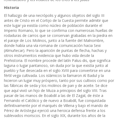
Historia
El hallazgo de una necrópolis y algunos objetos del siglo III
antes de Cristo en el Cortijo de la Cuesta permite admitir que
este lugar ya existía como núcleo de población durante el
Imperio Romano, lo que se confirma con numerosas huellas de
rodaduras de carros que se conservan grabadas en la piedra en
el paraje de Los Molinos, junto a la fuente del Malnombre,
donde había una vía romana de comunicación hacia Sexi
(Almuñecar). Pero la aparición de puntas de flecha, hachas y
otros instrumentos evidencia que hubo vida desde la
Prehistoria. El nombre procede del latín Palus-dis, que significa
laguna o lugar pantanoso, sin duda por la que existía junto al
pueblo y fue desecada en el siglo XVIII para convertirse en una
fértil vega cultivada. Los islámicos la llamaron Al Badul y la
hicieron un lugar muy próspero, tanto por sus cultivos como por
las fábricas de seda y los molinos de pan y de aceite. Se dice
que aquí vivió un hijo de Muza a principios del siglo VIII. Tras
pasar de las manos de Boabdil a las de El Zagal, de éste a
Fernando el Católico y de nuevo a Boabdil, fue conquistada
definitivamente por el marqués de Villena y bajo el mando de
Pérez de Aróstegui ejerció una heroica defensa frente a los
sublevados moriscos. En el siglo XIX, durante los años de la