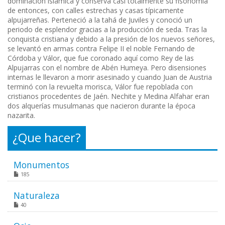
dominación islámica y conserva casi totalmente su fisonomía
de entonces, con calles estrechas y casas típicamente
alpujarreñas. Perteneció a la tahá de Juviles y conoció un
periodo de esplendor gracias a la producción de seda. Tras la
conquista cristiana y debido a la presión de los nuevos señores,
se levantó en armas contra Felipe II el noble Fernando de
Córdoba y Válor, que fue coronado aquí como Rey de las
Alpujarras con el nombre de Abén Humeya. Pero disensiones
internas le llevaron a morir asesinado y cuando Juan de Austria
terminó con la revuelta morisca, Válor fue repoblada con
cristianos procedentes de Jaén. Nechite y Medina Alfahar eran
dos alquerías musulmanas que nacieron durante la época
nazarita.
¿Que hacer?
Monumentos
185
Naturaleza
40