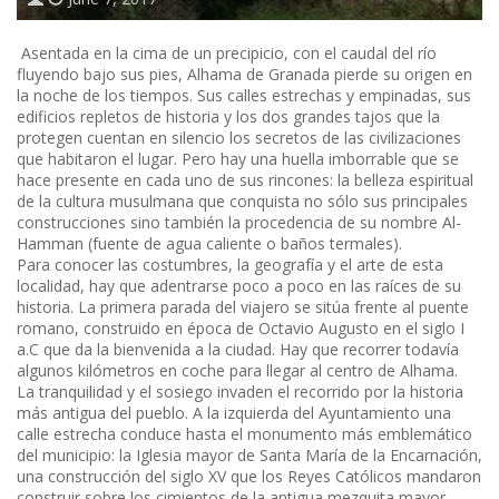
Asentada en la cima de un precipicio, con el caudal del río
fluyendo bajo sus pies, Alhama de Granada pierde su origen en
la noche de los tiempos. Sus calles estrechas y empinadas, sus
edificios repletos de historia y los dos grandes tajos que la
protegen cuentan en silencio los secretos de las civilizaciones
que habitaron el lugar. Pero hay una huella imborrable que se
hace presente en cada uno de sus rincones: la belleza espiritual
de la cultura musulmana que conquista no sólo sus principales
construcciones sino también la procedencia de su nombre Al-
Hamman (fuente de agua caliente o baños termales).
Para conocer las costumbres, la geografía y el arte de esta
localidad, hay que adentrarse poco a poco en las raíces de su
historia. La primera parada del viajero se sitúa frente al puente
romano, construido en época de Octavio Augusto en el siglo I
a.C que da la bienvenida a la ciudad. Hay que recorrer todavía
algunos kilómetros en coche para llegar al centro de Alhama.
La tranquilidad y el sosiego invaden el recorrido por la historia
más antigua del pueblo. A la izquierda del Ayuntamiento una
calle estrecha conduce hasta el monumento más emblemático
del municipio: la Iglesia mayor de Santa María de la Encarnación,
una construcción del siglo XV que los Reyes Católicos mandaron
construir sobre los cimientos de la antigua mezquita mayor.