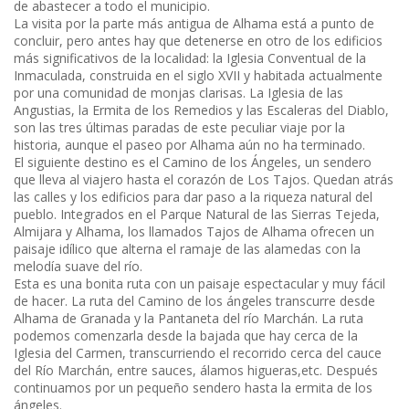
de abastecer a todo el municipio.
La visita por la parte más antigua de Alhama está a punto de
concluir, pero antes hay que detenerse en otro de los edificios
más significativos de la localidad: la Iglesia Conventual de la
Inmaculada, construida en el siglo XVII y habitada actualmente
por una comunidad de monjas clarisas. La Iglesia de las
Angustias, la Ermita de los Remedios y las Escaleras del Diablo,
son las tres últimas paradas de este peculiar viaje por la
historia, aunque el paseo por Alhama aún no ha terminado.
El siguiente destino es el Camino de los Ángeles, un sendero
que lleva al viajero hasta el corazón de Los Tajos. Quedan atrás
las calles y los edificios para dar paso a la riqueza natural del
pueblo. Integrados en el Parque Natural de las Sierras Tejeda,
Almijara y Alhama, los llamados Tajos de Alhama ofrecen un
paisaje idílico que alterna el ramaje de las alamedas con la
melodía suave del río.
Esta es una bonita ruta con un paisaje espectacular y muy fácil
de hacer. La ruta del Camino de los ángeles transcurre desde
Alhama de Granada y la Pantaneta del río Marchán. La ruta
podemos comenzarla desde la bajada que hay cerca de la
Iglesia del Carmen, transcurriendo el recorrido cerca del cauce
del Río Marchán, entre sauces, álamos higueras,etc. Después
continuamos por un pequeño sendero hasta la ermita de los
ángeles.