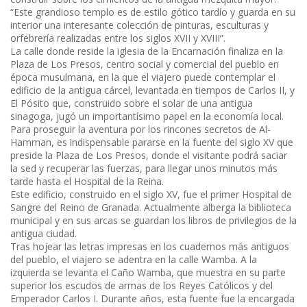
“Este grandioso templo es de estilo gótico tardío y guarda en su
interior una interesante colección de pinturas, esculturas y
orfebrería realizadas entre los siglos XVII y XVIII”.
La calle donde reside la iglesia de la Encarnación finaliza en la
Plaza de Los Presos, centro social y comercial del pueblo en
época musulmana, en la que el viajero puede contemplar el
edificio de la antigua cárcel, levantada en tiempos de Carlos II, y
El Pósito que, construido sobre el solar de una antigua
sinagoga, jugó un importantísimo papel en la economía local.
Para proseguir la aventura por los rincones secretos de Al-
Hamman, es indispensable pararse en la fuente del siglo XV que
preside la Plaza de Los Presos, donde el visitante podrá saciar
la sed y recuperar las fuerzas, para llegar unos minutos más
tarde hasta el Hospital de la Reina.
Este edificio, construido en el siglo XV, fue el primer Hospital de
Sangre del Reino de Granada. Actualmente alberga la biblioteca
municipal y en sus arcas se guardan los libros de privilegios de la
antigua ciudad.
Tras hojear las letras impresas en los cuadernos más antiguos
del pueblo, el viajero se adentra en la calle Wamba. A la
izquierda se levanta el Caño Wamba, que muestra en su parte
superior los escudos de armas de los Reyes Católicos y del
Emperador Carlos I. Durante años, esta fuente fue la encargada