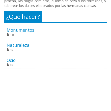
jameña’, las migas cortijeras, el lomo de orza o los torreznos, y
saborear los dulces elaborados por las hermanas clarisas.
¿Que hacer?
Monumentos
185
Naturaleza
40
Ocio
80