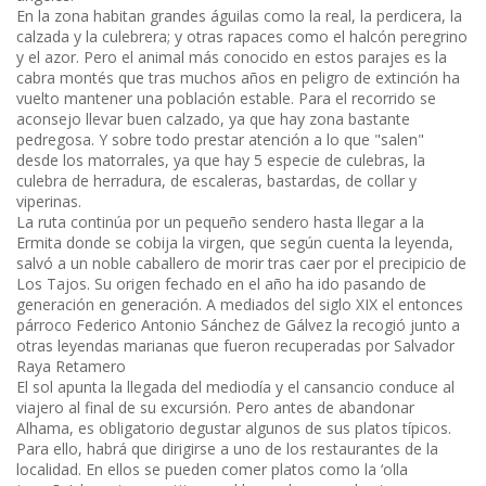
En la zona habitan grandes águilas como la real, la perdicera, la
calzada y la culebrera; y otras rapaces como el halcón peregrino
y el azor. Pero el animal más conocido en estos parajes es la
cabra montés que tras muchos años en peligro de extinción ha
vuelto mantener una población estable. Para el recorrido se
aconsejo llevar buen calzado, ya que hay zona bastante
pedregosa. Y sobre todo prestar atención a lo que "salen"
desde los matorrales, ya que hay 5 especie de culebras, la
culebra de herradura, de escaleras, bastardas, de collar y
viperinas.
La ruta continúa por un pequeño sendero hasta llegar a la
Ermita donde se cobija la virgen, que según cuenta la leyenda,
salvó a un noble caballero de morir tras caer por el precipicio de
Los Tajos. Su origen fechado en el año ha ido pasando de
generación en generación. A mediados del siglo XIX el entonces
párroco Federico Antonio Sánchez de Gálvez la recogió junto a
otras leyendas marianas que fueron recuperadas por Salvador
Raya Retamero
El sol apunta la llegada del mediodía y el cansancio conduce al
viajero al final de su excursión. Pero antes de abandonar
Alhama, es obligatorio degustar algunos de sus platos típicos.
Para ello, habrá que dirigirse a uno de los restaurantes de la
localidad. En ellos se pueden comer platos como la ‘olla