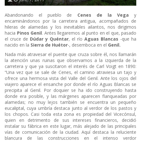
Abandonando el pueblo de
Cenes de la Vega
y
encaminándonos por la carretera antigua, acompañados de
hileras de alamedas y los inevitables ailantos, nos dirigimos
hacia
Pinos Genil
. Antes llegaremos al punto en el que, pasado
el cruce de
Dúdar y Quéntar
, el río
Aguas Blancas
-que ha
nacido en la
Sierra de Huétor
-, desemboca en el
Genil.
Nada más atravesar el puente que cruza sobre él, nos llamarán
la atención unas ruinas que observamos a la izquierda de la
carretera y que ya suscitaron el interés de Carl Voigt en 1890:
“Una vez que se sale de Cenes, el camino atraviesa un tajo y
ofrece una hermosa vista del Valle del Genil. Ante los ojos del
viajero aparece el ensanche por donde el río Aguas Blancas se
precipita al Genil. Por doquier se ha ido construyendo hasta
donde era posible, y las márgenes aparecen flanqueadas por
alamedas; no muy lejos también se encuentra un pequeño
eucaliptal, cuya umbría destaca junto al verdor de los pastos y
los chopos. Casi toda esta zona es propiedad del Vicecónsul,
quien en detrimento de sus intereses financieros, decidió
instalar su fábrica en este lugar, más alejado de las principales
vías de comunicación de la ciudad. Aquí destaca la reluciente
blancura de las construcciones en el intenso verdor