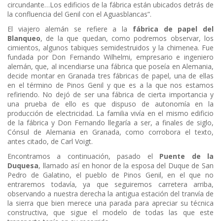
circundante…Los edificios de la fábrica están ubicados detrás de
la confluencia del Genil con el Aguasblancas”.
El viajero alemán se refiere a la
fábrica de papel del
Blanqueo
, de la que quedan, como podremos observar, los
cimientos, algunos tabiques semidestruidos y la chimenea. Fue
fundada por Don Fernando Wilhelmi, empresario e ingeniero
alemán, que, al incendiarse una fábrica que poseía en Alemania,
decide montar en Granada tres fábricas de papel, una de ellas
en el término de Pinos Genil y que es a la que nos estamos
refiriendo. No dejó de ser una fábrica de cierta importancia y
una prueba de ello es que dispuso de autonomía en la
producción de electricidad. La familia vivía en el mismo edificio
de la fábrica y Don Fernando llegaría a ser, a finales de siglo,
Cónsul de Alemania en Granada, como corrobora el texto,
antes citado, de Carl Voigt.
Encontramos a continuación, pasado el
Puente de la
Duquesa
, llamado así en honor de la esposa del Duque de San
Pedro de Galatino, el pueblo de Pinos Genil, en el que no
entraremos todavía, ya que seguiremos carretera arriba,
observando a nuestra derecha la antigua estación del tranvía de
la sierra que bien merece una parada para apreciar su técnica
constructiva, que sigue el modelo de todas las que este