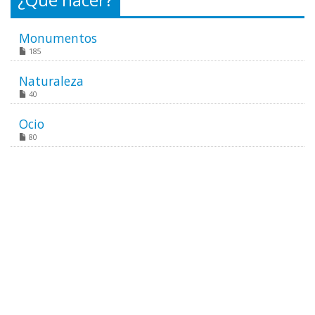
¿Que hacer?
Monumentos
185
Naturaleza
40
Ocio
80