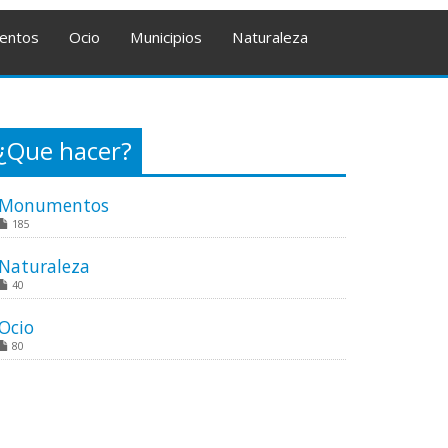
entos
Ocio
Municipios
Naturaleza
¿Que hacer?
Monumentos
185
Naturaleza
40
Ocio
80