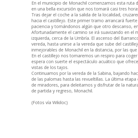
En el municipio de Monachil comenzamos esta ruta de
en una bella excursión que nos tomará casi tres hora
Tras dejar el coche a la salida de la localidad, cruz
hacia el castillejo. Este primer tramo arrancará fuer
paciencia y tomándonos algún que otro descanso, en 
Afortunadamente el camino se irá suavizando en e
izquierda, cerca de la Umbría. El ascenso del Barranco
vereda, hasta unirse a la vereda que sube del castill
inmejorables de Monachil en la distancia, por las que
En el castillejo nos tomaremos un respiro para coger 
espera con suerte el espectáculo acuático que ofrece 
vistas de los tajos.
Continuamos por la vereda de la Sabina, bajando hacia
de las palomas hasta las revueltillas. La última etap
de miradores, para deleitarnos y disfrutar de la na
de partida y regreso, Monachil.
(Fotos vía Wikiloc)