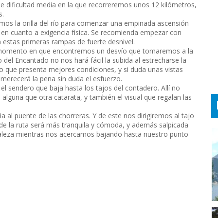
 dificultad media en la que recorreremos unos 12 kilómetros,
s.
aremos la orilla del río para comenzar una empinada ascensión
te en cuanto a exigencia física. Se recomienda empezar con
estas primeras rampas de fuerte desnivel.
l momento en que encontremos un desvío que tomaremos a la
 del Encantado no nos hará fácil la subida al estrecharse la
ejo que presenta mejores condiciones, y si duda unas vistas
 merecerá la pena sin duda el esfuerzo.
el sendero que baja hasta los tajos del contadero. Allí no
alguna que otra catarata, y también el visual que regalan las
 al puente de las chorreras. Y de este nos dirigiremos al tajo
a de la ruta será más tranquila y cómoda, y además salpicada
turaleza mientras nos acercamos bajando hasta nuestro punto