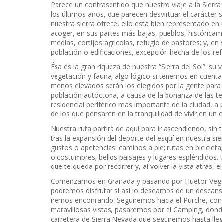
Parece un contrasentido que nuestro viaje a la Sierra
los últimos años, que parecen desvirtuar el carácter s
nuestra sierra ofrece, ello está bien representado e
acoger, en sus partes más bajas, pueblos, históricam
medias, cortijos agrícolas, refugio de pastores; y, e
población o edificaciones, excepción hecha de los re
Ésa es la gran riqueza de nuestra “Sierra del Sol”: su
vegetación y fauna; algo lógico si tenemos en cuenta 
menos elevados serán los elegidos por la gente para
población autóctona, a causa de la bonanza de las t
residencial periférico más importante de la ciudad, a 
de los que pensaron en la tranquilidad de vivir en un e
Nuestra ruta partirá de aquí para ir ascendiendo, sin 
tras la expansión del deporte del esquí en nuestra s
gustos o apetencias: caminos a pie; rutas en bicicleta
o costumbres; bellos paisajes y lugares espléndidos. 
que te queda por recorrer y, al volver la vista atrás, e
Comenzamos en Granada y pasando por Huetor Vega n
podremos disfrutar si así lo deseamos de un descan
iremos enconrando. Seguiremos hacia el Purche, con u
maravillosas vistas, pasaremos por el Camping, dond
carretera de Sierra Nevada que seguiremos hasta lle