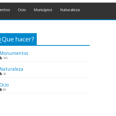
entos
Ocio
Municipios
Naturaleza
¿Que hacer?
Monumentos
185
Naturaleza
40
Ocio
80