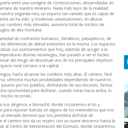
 parta entre una vorágine de construcciones, desarrolladas en
errano de nuestro itinerario. Nada más lejos de la realidad:
n nuestra segunda ruta, un espacio tan variado que es capaz de
ente así ha sido, y modernas urbanizaciones; en alturas
n sus cumbres más elevadas, ausencia total de núcleos de
fugios de alta montaña.
 variedad de contrastes humanos, climáticos, paisajísticos, de
las diferencias de altitud existentes en la misma. Los espacios
 situar sus asentamientos que hoy, además de acoger a la
emperaturas diurnas veraniegas, han pasado a ser el núcleo
pesar del riesgo de desvirtuar uno de los principales objetivos
spacio rural cercano a la capital.
tregua, hasta alcanzar las cumbres más altas. El camino, fácil
ierra, ofrecerá muchas posibilidades dependiendo de nuestros
; paseos por los pueblos, disfrutando de sus rincones, fiestas
Una oportunidad para disfrutar, cuando miras hacia arriba, lo
l trecho recorrido.
os dirigimos a Monachil, donde cruzaremos el río y
so para reponer fuerzas en alguno de los merenderos que nos
n elevado desnivel que nos permitirá disfrutar de
e el camino nos da un respiro con un suave descenso hasta la
gar al Centro de Interpretación del Dornajo, donde seguiremos