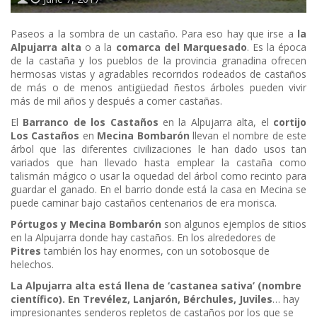
Paseos a la sombra de un castaño. Para eso hay que irse a
la
Alpujarra alta
o a la
comarca del Marquesado
. Es la época
de la castaña y los pueblos de la provincia granadina ofrecen
hermosas vistas y agradables recorridos rodeados de castaños
de más o de menos antigüedad ñestos árboles pueden vivir
más de mil años y después a comer castañas.
El
Barranco de los Castaños
en la Alpujarra alta, el
cortijo
Los Castaño
s
en
Mecina Bombarón
llevan el nombre de este
árbol que las diferentes civilizaciones le han dado usos tan
variados que han llevado hasta emplear la castaña como
talismán mágico o usar la oquedad del árbol como recinto para
guardar el ganado. En el barrio donde está la casa en Mecina se
puede caminar bajo castaños centenarios de era morisca.
Pórtugos y Mecina Bombarón
son algunos ejemplos de sitios
en la Alpujarra donde hay castaños. En los alrededores de
Pitres
también los hay enormes, con un sotobosque de
helechos.
La Alpujarra alta está llena de ‘castanea sativa’ (nombre
científico). En Trevélez, Lanjarón, Bérchules, Juviles
… hay
impresionantes senderos repletos de castaños por los que se