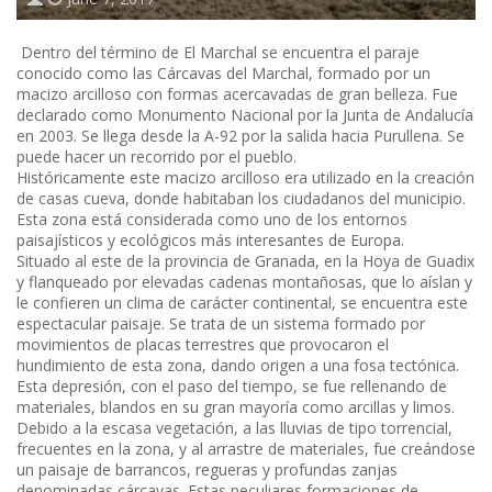
Dentro del término de El Marchal se encuentra el paraje
conocido como las Cárcavas del Marchal, formado por un
macizo arcilloso con formas acercavadas de gran belleza. Fue
declarado como Monumento Nacional por la Junta de Andalucía
en 2003. Se llega desde la A-92 por la salida hacia Purullena. Se
puede hacer un recorrido por el pueblo.
Históricamente este macizo arcilloso era utilizado en la creación
de casas cueva, donde habitaban los ciudadanos del municipio.
Esta zona está considerada como uno de los entornos
paisajísticos y ecológicos más interesantes de Europa.
Situado al este de la provincia de Granada, en la Hoya de Guadix
y flanqueado por elevadas cadenas montañosas, que lo aíslan y
le confieren un clima de carácter continental, se encuentra este
espectacular paisaje. Se trata de un sistema formado por
movimientos de placas terrestres que provocaron el
hundimiento de esta zona, dando origen a una fosa tectónica.
Esta depresión, con el paso del tiempo, se fue rellenando de
materiales, blandos en su gran mayoría como arcillas y limos.
Debido a la escasa vegetación, a las lluvias de tipo torrencial,
frecuentes en la zona, y al arrastre de materiales, fue creándose
un paisaje de barrancos, regueras y profundas zanjas
denominadas cárcavas. Estas peculiares formaciones de